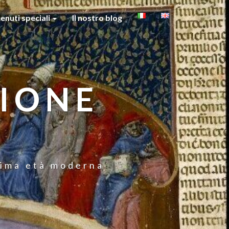
enuti speciali
Il nostro blog
GIONE
prima età moderna