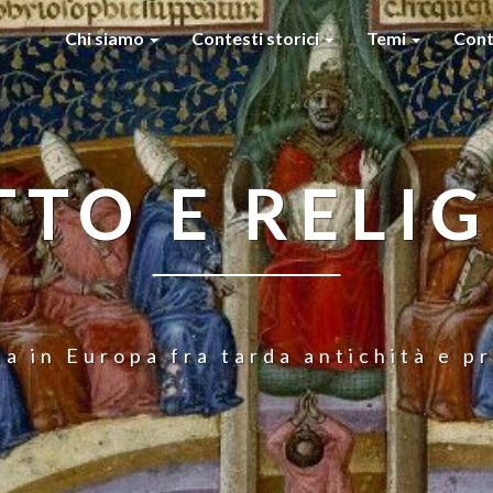
Chi siamo
Contesti storici
Temi
Cont
TTO E RELI
ia in Europa fra tarda antichità e 