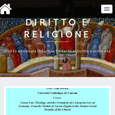
Togg
Navi
DIRITTO E
RELIGIONE
Diritto e teologia in Europa fra tarda antichità e prima età
moderna