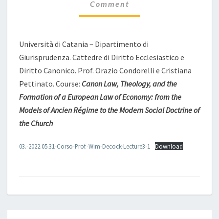
A
Comment
PERSPECTIVE
FROM
EARLY
Università di Catania – Dipartimento di
MODERN
ANTWERP
Giurisprudenza. Cattedre di Diritto Ecclesiastico e
Diritto Canonico. Prof. Orazio Condorelli e Cristiana
Pettinato. Course:
Canon Law, Theology, and the
Formation of a European Law of Economy: from the
Models of Ancien Régime to the Modern Social Doctrine of
the Church
03.-2022.05.31-Corso-Prof.-Wim-Decock-Lecture3-1
Download