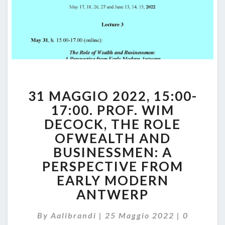
31
31 MAGGIO 2022, 15:00-
MAGGIO
2022,
17:00. PROF. WIM
15:00-
DECOCK, THE ROLE
17:00.
OFWEALTH AND
PROF.
BUSINESSMEN: A
WIM
DECOCK,
PERSPECTIVE FROM
THE
EARLY MODERN
ROLE
ANTWERP
OFWEALTH
AND
Comment
By
Aalibrandi
|
25 Maggio 2022
|
0
BUSINESSMEN: